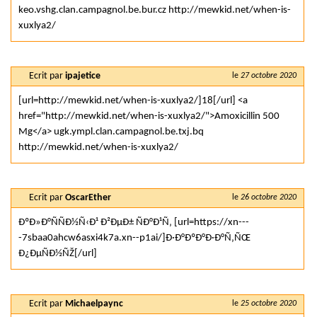
keo.vshg.clan.campagnol.be.bur.cz http://mewkid.net/when-is-
xuxlya2/
Ecrit par
ipajetice
le
27 octobre 2020
[url=http://mewkid.net/when-is-xuxlya2/]18[/url] <a
href="http://mewkid.net/when-is-xuxlya2/">Amoxicillin 500
Mg</a> ugk.ympl.clan.campagnol.be.txj.bq
http://mewkid.net/when-is-xuxlya2/
Ecrit par
OscarEther
le
26 octobre 2020
ÐºÐ»Ð°ÑÑÐ½Ñ‹Ð¹ Ð²ÐµÐ± ÑÐ°Ð¹Ñ‚ [url=https://xn---
-7sbaa0ahcw6asxi4k7a.xn--p1ai/]Ð·Ð°ÐºÐ°Ð·Ð°Ñ‚ÑŒ
Ð¿ÐµÑÐ½ÑŽ[/url]
Ecrit par
Michaelpaync
le
25 octobre 2020