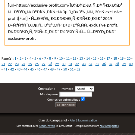
[url=https://exclusive-profit.com/]Ð¼Ð¾Ð½Ð¸Ñ‚Ð¾Ñ€Ð¸Ð½Ð³
Ñ…Ð°Ð¹Ð¿Ñ‹ ÐºÐ¾Ñ‚Ð¾Ñ€Ñ‹Ðµ Ð¿Ð»Ð°Ñ‚ÑÑ‚ 2019 exclusive-
profit[/url] - Ñ…Ð°Ð¹Ð¿ Ð¼Ð¾Ð½Ð¸Ñ‚Ð¾Ñ€Ð¸Ð½Ð³ 2019
Ð»ÑƒÑ‡ÑˆÐ¸Ðµ Ñ…Ð°Ð¹Ð¿Ñ‹ Ð¿Ð»Ð°Ñ‚ÑÑ‚ exclusive-profit,
Ð¼Ð¾Ð½Ð¸Ñ‚Ð¾Ñ€Ð¸Ð½Ð³ Ð½Ð¾Ð²Ñ‹Ñ… Ñ…Ð°Ð¹Ð¿Ð¾Ð²
exclusive-profit
Page(s):
1
-
2
-
3
-
4
-
5
-
6
-
7
-
8
-
9
-
10
-
11
-
12
-
13
-
14
-
15
-
16
-
17
-
18
-
19
-
20
-
21
-
22
-
23
-
24
-
25
-
26
-
27
-
28
-
29
-
30
-
31
-
32
-
33
-
34
-
35
-
36
-
37
-
38
-
39
-
40
-
41
-
42
-
43
-
44
-
45
-
46
-
47
-
48
-
49
-
50
-
51
-
52
Connexion :
Membre
Mot de passe
Connexion automatique
Clan du Campagnol -
Aller à l'administration
Site construit avec
ScoutOnWeb
, le
CMS scout
! - Design inspired from
Nuviotemplates