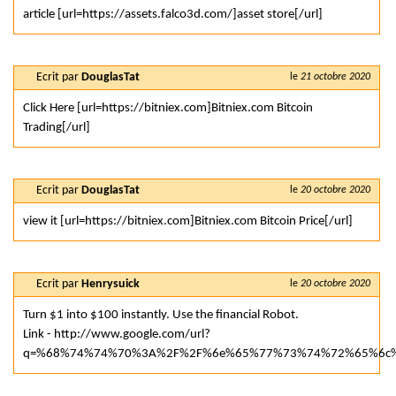
article [url=https://assets.falco3d.com/]asset store[/url]
Ecrit par
DouglasTat
le
21 octobre 2020
Click Here [url=https://bitniex.com]Bitniex.com Bitcoin
Trading[/url]
Ecrit par
DouglasTat
le
20 octobre 2020
view it [url=https://bitniex.com]Bitniex.com Bitcoin Price[/url]
Ecrit par
Henrysuick
le
20 octobre 2020
Turn $1 into $100 instantly. Use the financial Robot.
Link - http://www.google.com/url?
q=%68%74%74%70%3A%2F%2F%6e%65%77%73%74%72%65%6c%