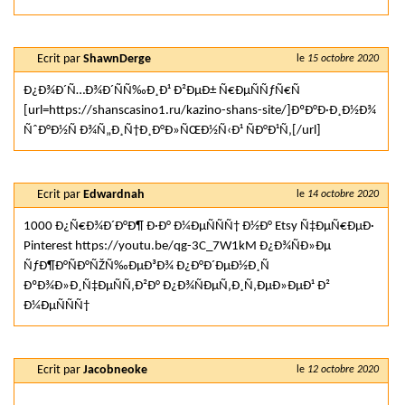
Ecrit par
ShawnDerge
le
15 octobre 2020
Ð¿Ð¾Ð´Ñ…Ð¾Ð´ÑÑ‰Ð¸Ð¹ Ð²ÐµÐ± Ñ€ÐµÑÑƒÑ€Ñ
[url=https://shanscasino1.ru/kazino-shans-site/]ÐºÐ°Ð·Ð¸Ð½Ð¾
ÑˆÐ°Ð½Ñ Ð¾Ñ„Ð¸Ñ†Ð¸Ð°Ð»ÑŒÐ½Ñ‹Ð¹ ÑÐ°Ð¹Ñ‚[/url]
Ecrit par
Edwardnah
le
14 octobre 2020
1000 Ð¿Ñ€Ð¾Ð´Ð°Ð¶ Ð·Ð° Ð¼ÐµÑÑÑ† Ð½Ð° Etsy Ñ‡ÐµÑ€ÐµÐ·
Pinterest https://youtu.be/qg-3C_7W1kM Ð¿Ð¾ÑÐ»Ðµ
ÑƒÐ¶Ð°ÑÐ°ÑŽÑ‰ÐµÐ³Ð¾ Ð¿Ð°Ð´ÐµÐ½Ð¸Ñ
ÐºÐ¾Ð»Ð¸Ñ‡ÐµÑÑ‚Ð²Ð° Ð¿Ð¾ÑÐµÑ‚Ð¸Ñ‚ÐµÐ»ÐµÐ¹ Ð²
Ð¼ÐµÑÑÑ†
Ecrit par
Jacobneoke
le
12 octobre 2020