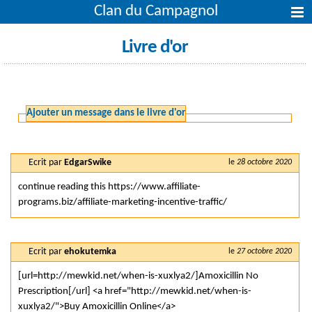
Clan du Campagnol
Livre d'or
Ajouter un message dans le livre d'or
Ecrit par
EdgarSwike
le
28 octobre 2020
continue reading this https://www.affiliate-
programs.biz/affiliate-marketing-incentive-traffic/
Ecrit par
ehokutemka
le
27 octobre 2020
[url=http://mewkid.net/when-is-xuxlya2/]Amoxicillin No
Prescription[/url] <a href="http://mewkid.net/when-is-
xuxlya2/">Buy Amoxicillin Online</a>