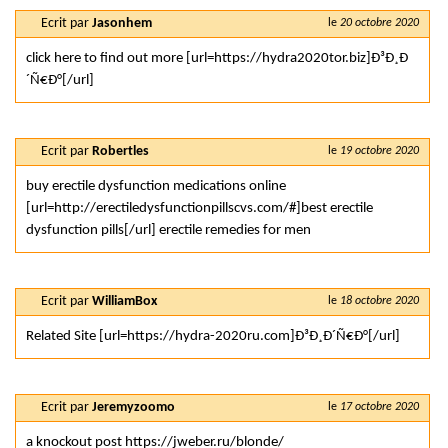
Ecrit par
Jasonhem
le
20 octobre 2020
click here to find out more [url=https://hydra2020tor.biz]Ð³Ð¸Ð
´Ñ€Ð°[/url]
Ecrit par
Robertles
le
19 octobre 2020
buy erectile dysfunction medications online
[url=http://erectiledysfunctionpillscvs.com/#]best erectile
dysfunction pills[/url] erectile remedies for men
Ecrit par
WilliamBox
le
18 octobre 2020
Related Site [url=https://hydra-2020ru.com]Ð³Ð¸Ð´Ñ€Ð°[/url]
Ecrit par
Jeremyzoomo
le
17 octobre 2020
a knockout post https://jweber.ru/blonde/